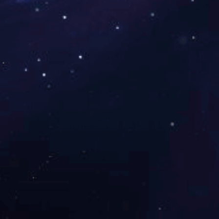
多个领域都有较强实力。
深度了解客户需求，专注产品品质，集中优势力量。睿合
总代。深圳披克科技有限 公司始创于1997年，专业打造一卡
圳披克科技深耕于中国市场，连续14年荣膺“中 国安防十大品
行、邮 电、大型厂矿、部队、交通、智能小区等众多领域。此
一线 品牌省级代理商。
完美官方端入口-完美(中国) 将秉承“协同创新引领市场
CONTACT INFORMATION
联系方式
贵州省贵阳市观山湖区观山西路乾图中心广场A栋一单元17—4