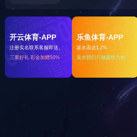
联系方式
在线留言
PREV

NEXT

您现在的位置：
完美官方端入口-完美(中国)
/
公司简介
全部分类


公司简介
分类：
关于我们
发布时间：
2020-04-07 00:00:00
访问量：
0
概要: