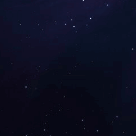
概要:
详情
CONTACT INFORMATION
联系方式
贵州省贵阳市观山湖区观山西路乾图中心广场A栋一单元17—4
15085988761
18984065526
643339550@qq.com
OFFICIAL ACCOUNTS
公众号
欢迎关注公众号
欢迎关注小程序