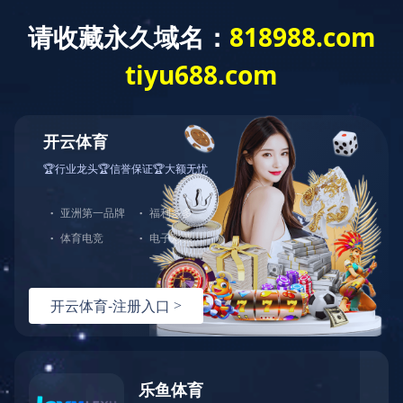
完美官方端入口
150 8598 8761
完美官方端入口-完美(中国)
关于我们
公司简介
完美官方端入口
荣誉资质
产品中心
智能安防领域
信息发布系统
远程会议系统
LED显示屏
案例展示
新闻资讯
完美官方端入口
完美官方端入口-完美(中国)
通知公告
服务中心
服务理念
售后服务
解决方案