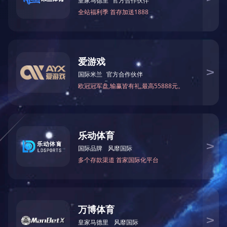
联系方式
在线留言
PREV

NEXT

您现在的位置：
完美官方端入口-完美(中国)
/
售后服务
全部分类


售后服务
分类：
服务中心
发布时间：
2020-04-07 00:00:00
访问量：
0
概要: