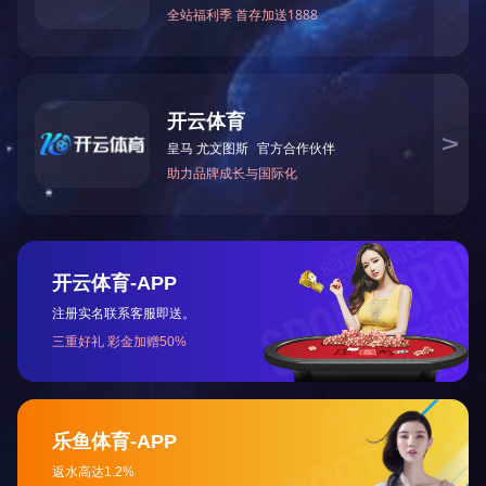
概要:
详情
CONTACT INFORMATION
联系方式
贵州省贵阳市观山湖区观山西路乾图中心广场A栋一单元17—4
15085988761
18984065526
643339550@qq.com
OFFICIAL ACCOUNTS
公众号
欢迎关注公众号
欢迎关注小程序