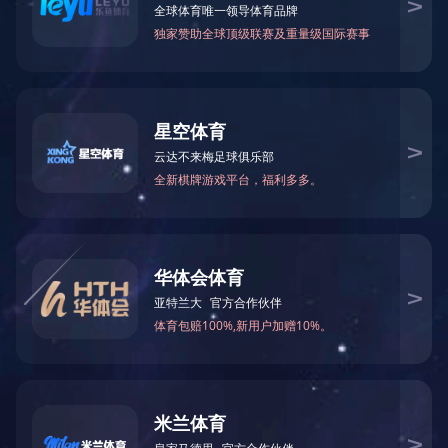
人才招聘
人才理念
招聘信息
联系我们
联系方式
在线留言

导航
完美官方端入口-完美(中国)
关于我们

公司简介
完美官方端入口
荣誉资质
产品中心

智能安防领域
信息发布系统
远程会议系统
LED显示屏
案例展示
新闻资讯

完美官方端入口
完美官方端入口-完美(中国)
通知公告
服务中心

服务理念
售后服务
解决方案
人才招聘

人才理念
招聘信息
联系我们
